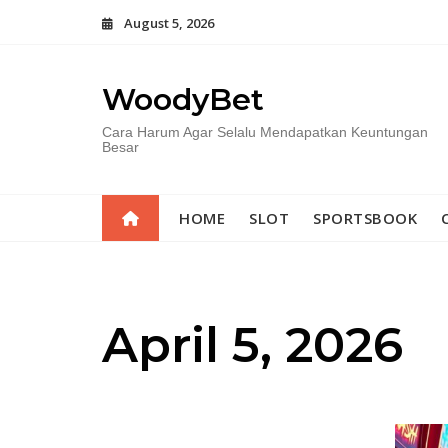
Skip
August 5, 2026
to
content
WoodyBet
Cara Harum Agar Selalu Mendapatkan Keuntungan
Besar
HOME
SLOT
SPORTSBOOK
April 5, 2026