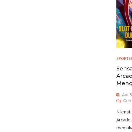
SPORTS
Sensa
Arca
Meng
Apr 5
Com
Nikmati
Arcade,
memukau