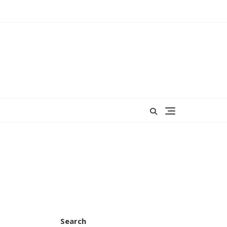
Search