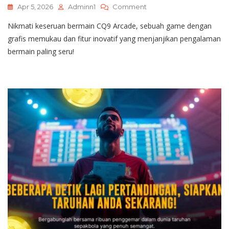
On
Apr 5, 2026
Adminn1
Comment
Sensasi
Nikmati keseruan bermain CQ9 Arcade, sebuah game dengan
Seru
Bermain
grafis memukau dan fitur inovatif yang menjanjikan pengalaman
CQ9
bermain paling seru!
Arcade:
Game
Yang
Menggugah
Adrenalin