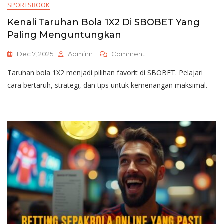
SPORTSBOOK
Kenali Taruhan Bola 1X2 Di SBOBET Yang
Paling Menguntungkan
On
Dec 7, 2025
Adminn1
Comment
Kenali
Taruhan bola 1X2 menjadi pilihan favorit di SBOBET. Pelajari
Taruhan
Bola
cara bertaruh, strategi, dan tips untuk kemenangan maksimal.
1X2
Di
SBOBET
Yang
Paling
Menguntungkan