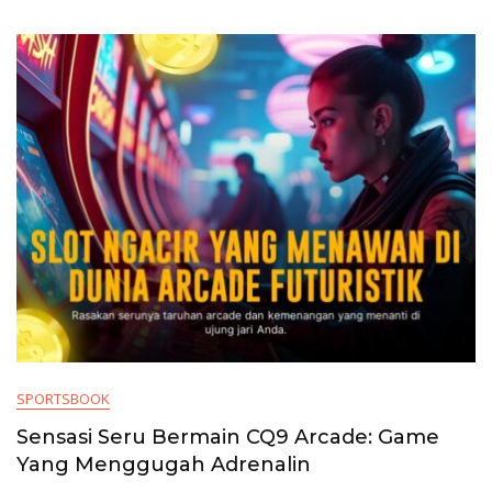
Panduan
Lengkap
SPORTSBOOK
Sensasi Seru Bermain CQ9 Arcade: Game
Yang Menggugah Adrenalin