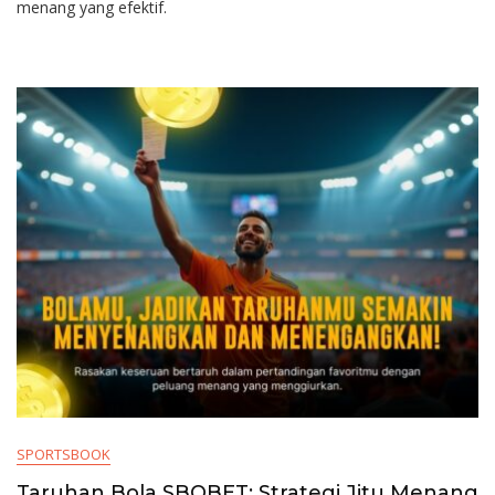
menang yang efektif.
Olahraga
Terbaik
Untuk
Pecinta
Bola
SPORTSBOOK
Taruhan Bola SBOBET: Strategi Jitu Menang