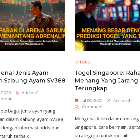
OTHERS
enal Jenis Ayam
Togel Singapore: Raha
m Sabung Ayam SV388
Menang Yang Jarang
Terungkap
, 2025
Adminn1
On
ment
Jul 18, 2025
Adminn1
Mengenal
On
Comment
i berbagai jenis ayam yang
Jenis
Togel
Ayam
Mengenal lebih dalam tentang
kan dalam sabung ayam SV388,
Singapore:
Dalam
Rahasia
Singapore, cara bermain, sert
 dengan informasi odds dan
Sabung
Menang
strategi jitu untuk meraih
rtaruh terbaik.
Ayam
Yang