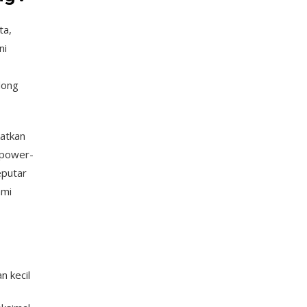
ta,
ni
dong
katkan
 power-
eputar
mi
n kecil