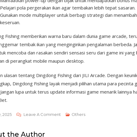
Manfaatkan power-up dengan bijak untuk mendapatkan bonus ma
Pelajari pola pergerakan ikan agar tembakan lebih tepat sasaran.
Gunakan mode multiplayer untuk berbagi strategi dan menambah
keseruan.
g Fishing memberikan warna baru dalam dunia game arcade, ter
nggemar tembak ikan yang menginginkan pengalaman berbeda. J
tuk mencoba dan rasakan sendiri sensasi seru dari game ini yang 
an di perangkat mobile maupun desktop.
n ulasan tentang Dingdong Fishing dari JILI Arcade. Dengan keuni
engkap, Dingdong Fishing layak menjadi pilihan utama para pecinta
 Jangan lupa untuk terus update informasi game menarik lainnya h
et.
On
0, 2025
Leave A Comment
Others
Serunya
Bermain
t the Author