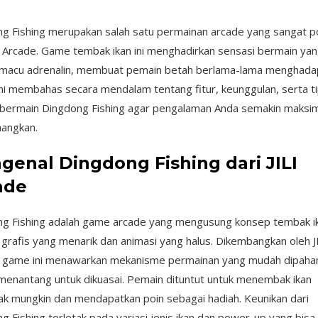
g Fishing merupakan salah satu permainan arcade yang sangat p
LI Arcade. Game tembak ikan ini menghadirkan sensasi bermain yan
acu adrenalin, membuat pemain betah berlama-lama menghadap
 ini membahas secara mendalam tentang fitur, keunggulan, serta t
bermain Dingdong Fishing agar pengalaman Anda semakin maksim
angkan.
genal Dingdong Fishing dari JILI
ade
g Fishing adalah game arcade yang mengusung konsep tembak i
grafis yang menarik dan animasi yang halus. Dikembangkan oleh J
, game ini menawarkan mekanisme permainan yang mudah dipaha
enantang untuk dikuasai. Pemain dituntut untuk menembak ikan
k mungkin dan mendapatkan poin sebagai hadiah. Keunikan dari
g Fishing terletak pada variasi jenis ikan dan power-up yang bisa