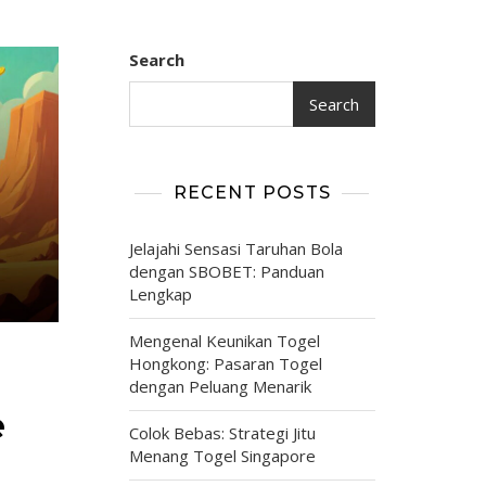
Search
Search
RECENT POSTS
Jelajahi Sensasi Taruhan Bola
dengan SBOBET: Panduan
Lengkap
Mengenal Keunikan Togel
Hongkong: Pasaran Togel
dengan Peluang Menarik
e
Colok Bebas: Strategi Jitu
Menang Togel Singapore