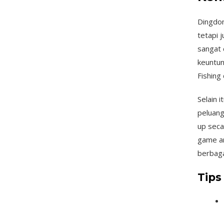
Dingdon
tetapi 
sangat 
keuntu
Fishing
Selain 
peluang
up seca
game ar
berbaga
Tips