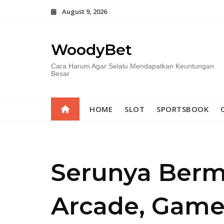
Skip
August 9, 2026
to
content
WoodyBet
Cara Harum Agar Selalu Mendapatkan Keuntungan
Besar
HOME
SLOT
SPORTSBOOK
Serunya Berma
Arcade, Game