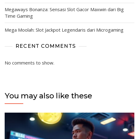
Megaways Bonanza: Sensasi Slot Gacor Maxwin dari Big
Time Gaming
Mega Moolah: Slot Jackpot Legendaris dari Microgaming
RECENT COMMENTS
No comments to show.
You may also like these