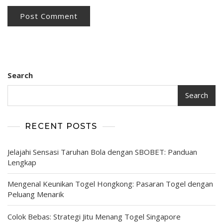
Search
Search
RECENT POSTS
Jelajahi Sensasi Taruhan Bola dengan SBOBET: Panduan
Lengkap
Mengenal Keunikan Togel Hongkong: Pasaran Togel dengan
Peluang Menarik
Colok Bebas: Strategi Jitu Menang Togel Singapore