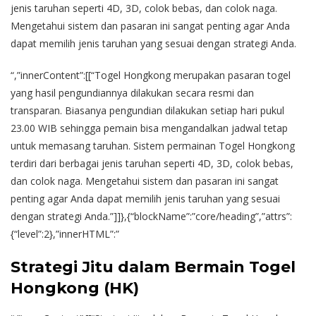
jenis taruhan seperti 4D, 3D, colok bebas, dan colok naga.
Mengetahui sistem dan pasaran ini sangat penting agar Anda
dapat memilih jenis taruhan yang sesuai dengan strategi Anda.
“,”innerContent”:[[“Togel Hongkong merupakan pasaran togel
yang hasil pengundiannya dilakukan secara resmi dan
transparan. Biasanya pengundian dilakukan setiap hari pukul
23.00 WIB sehingga pemain bisa mengandalkan jadwal tetap
untuk memasang taruhan. Sistem permainan Togel Hongkong
terdiri dari berbagai jenis taruhan seperti 4D, 3D, colok bebas,
dan colok naga. Mengetahui sistem dan pasaran ini sangat
penting agar Anda dapat memilih jenis taruhan yang sesuai
dengan strategi Anda.”]]},{“blockName”:”core/heading”,”attrs”:
{“level”:2},”innerHTML”:”
Strategi Jitu dalam Bermain Togel
Hongkong (HK)