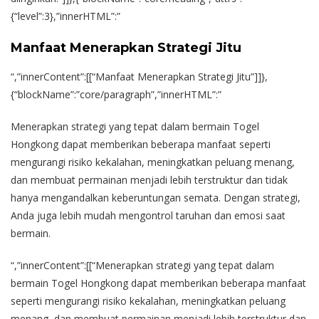
{“level”:3},”innerHTML”:”
Manfaat Menerapkan Strategi Jitu
“,”innerContent”:[[“Manfaat Menerapkan Strategi Jitu”]]},
{“blockName”:”core/paragraph”,”innerHTML”:”
Menerapkan strategi yang tepat dalam bermain Togel
Hongkong dapat memberikan beberapa manfaat seperti
mengurangi risiko kekalahan, meningkatkan peluang menang,
dan membuat permainan menjadi lebih terstruktur dan tidak
hanya mengandalkan keberuntungan semata. Dengan strategi,
Anda juga lebih mudah mengontrol taruhan dan emosi saat
bermain.
“,”innerContent”:[[“Menerapkan strategi yang tepat dalam
bermain Togel Hongkong dapat memberikan beberapa manfaat
seperti mengurangi risiko kekalahan, meningkatkan peluang
menang, dan membuat permainan menjadi lebih terstruktur dan