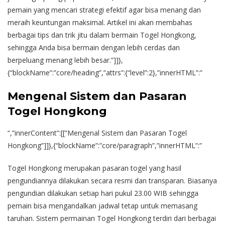
pemain yang mencari strategi efektif agar bisa menang dan
meraih keuntungan maksimal. Artikel ini akan membahas
berbagai tips dan trik jitu dalam bermain Togel Hongkong,
sehingga Anda bisa bermain dengan lebih cerdas dan
berpeluang menang lebih besar.”]]},
{“blockName”:”core/heading”,”attrs”:{“level”:2},”innerHTML”:”
Mengenal Sistem dan Pasaran
Togel Hongkong
“,”innerContent”:[[“Mengenal Sistem dan Pasaran Togel
Hongkong”]]},{“blockName”:”core/paragraph”,”innerHTML”:”
Togel Hongkong merupakan pasaran togel yang hasil
pengundiannya dilakukan secara resmi dan transparan. Biasanya
pengundian dilakukan setiap hari pukul 23.00 WIB sehingga
pemain bisa mengandalkan jadwal tetap untuk memasang
taruhan. Sistem permainan Togel Hongkong terdiri dari berbagai