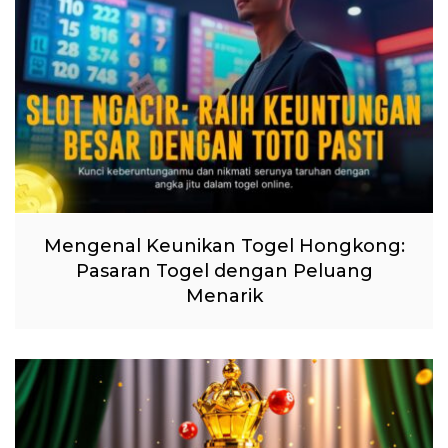
Mengenal Keunikan Togel Hongkong:
Pasaran Togel dengan Peluang
Menarik