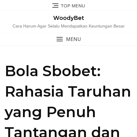
Skip
TOP MENU
to
content
WoodyBet
Cara Harum Agar Selalu Mendapatkan Keuntungan Besar
MENU
Bola Sbobet:
Rahasia Taruhan
yang Penuh
Tantangan dan