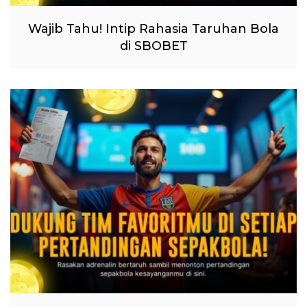
Wajib Tahu! Intip Rahasia Taruhan Bola
di SBOBET