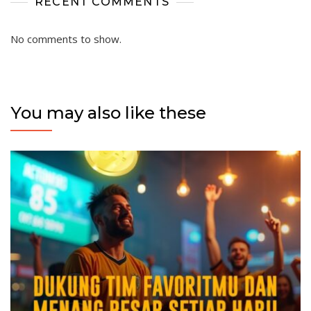
RECENT COMMENTS
No comments to show.
You may also like these